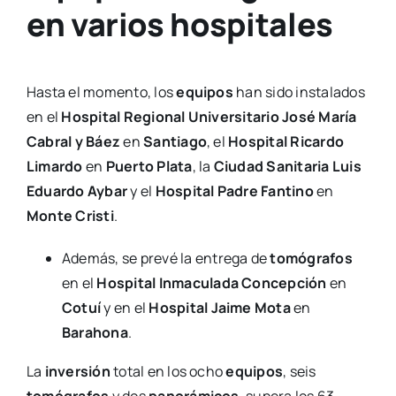
en varios hospitales
Hasta el momento, los
equipos
han sido instalados
en el
Hospital Regional Universitario José María
Cabral y Báez
en
Santiago
, el
Hospital Ricardo
Limardo
en
Puerto Plata
, la
Ciudad Sanitaria Luis
Eduardo Aybar
y el
Hospital Padre Fantino
en
Monte Cristi
.
Además, se prevé la entrega de
tomógrafos
en el
Hospital Inmaculada Concepción
en
Cotuí
y en el
Hospital Jaime Mota
en
Barahona
.
La
inversión
total en los ocho
equipos
, seis