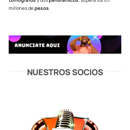
tomógrafos
y dos
panorámicos
, supera los 63
millones de
pesos
.
NUESTROS SOCIOS