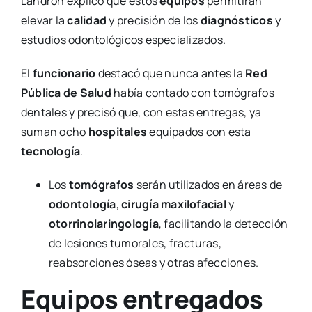
Landrón explicó que estos
equipos
permitirán
elevar la
calidad
y precisión de los
diagnósticos
y
estudios odontológicos especializados.
El
funcionario
destacó que nunca antes la
Red
Pública de Salud
había contado con tomógrafos
dentales y precisó que, con estas entregas, ya
suman ocho
hospitales
equipados con esta
tecnología
.
Los
tomógrafos
serán utilizados en áreas de
odontología
,
cirugía maxilofacial
y
otorrinolaringología
, facilitando la detección
de lesiones tumorales, fracturas,
reabsorciones óseas y otras afecciones.
Equipos entregados