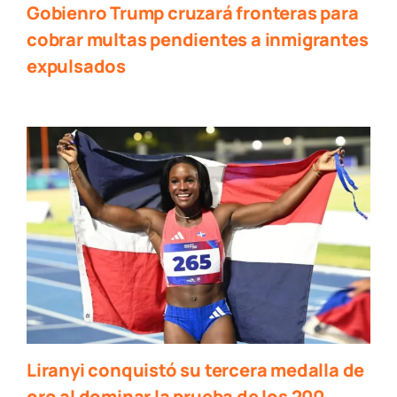
Gobienro Trump cruzará fronteras para
cobrar multas pendientes a inmigrantes
expulsados
Liranyi conquistó su tercera medalla de
oro al dominar la prueba de los 200