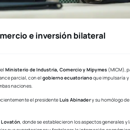
ercio e inversión bilateral
del
Ministerio de Industria, Comercio y Mipymes
(MICM), pa
ance parcial, con el
gobierno ecuatoriano
que impulsaría y
ambas naciones.
recientemente el presidente
Luis Abinader
y su homólogo d
 Lovatón
, donde se establecieron los aspectos generales y 
iar sus exportaciones y fortalecer la integración económica