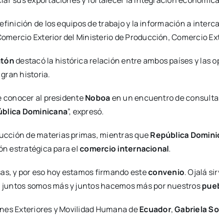
efinición de los equipos de trabajo y la información a inter
e Comercio Exterior del Ministerio de Producción, Comercio Ex
atón
destacó la histórica relación entre ambos países y las 
gran historia.
de conocer al presidente
Noboa
en un encuentro de consultas 
blica Dominicana
”, expresó.
ucción de materias primas, mientras que
República Domini
ón estratégica para el
comercio internacional
.
s, y por eso hoy estamos firmando este
convenio
. Ojalá s
e juntos somos más y juntos hacemos más por nuestros
pue
nes Exteriores y Movilidad Humana de
Ecuador
,
Gabriela S