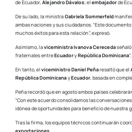
de Ecuador,
Alejandro Dávalos
; el
embajador
de Ec
De su lado, la ministra
Gabriela Sommerfeld
manifes
ambas naciones y sus ciudadanos. “Este documento f
muchos éxitos para esta relación”, expresó.
Asimismo, la
viceministra
Ivanova Cereceda
señaló 
fraternales entre
Ecuador
y
República Dominicana
”.
En tanto, el
viceministro
Daniel Peña
resaltó que el
República Dominicana
y
Ecuador
, basada en comple
Peña recordó que en agosto ambos países celebrarán 1
“Con este acuerdo consolidamos las conversaciones 
idónea de oportunidades para beneficio de nuestra ge
Tras la firma, los equipos técnicos continuarán coo
exportaciones
.