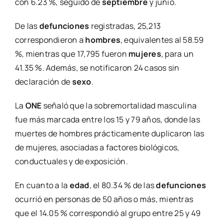
con 6.23 %, seguido de
septiembre
y junio.
De las
defunciones
registradas, 25,213
correspondieron a
hombres
, equivalentes al 58.59
%, mientras que 17,795 fueron
mujeres
, para un
41.35 %. Además, se notificaron 24 casos sin
declaración de
sexo
.
La
ONE
señaló que la sobremortalidad masculina
fue más marcada entre los 15 y 79 años, donde las
muertes de hombres prácticamente duplicaron las
de mujeres, asociadas a factores biológicos,
conductuales y de exposición.
En cuanto a la
edad
, el 80.34 % de las
defunciones
ocurrió en personas de 50 años o más, mientras
que el 14.05 % correspondió al grupo entre 25 y 49