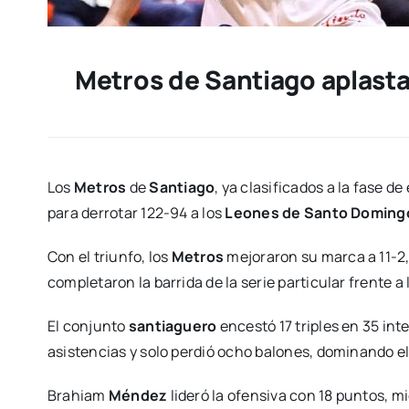
Metros de Santiago aplasta
Los
Metros
de
Santiago
, ya clasificados a la fase d
para derrotar 122-94 a los
Leones de Santo Doming
Con el triunfo, los
Metros
mejoraron su marca a 11-2,
completaron la barrida de la serie particular frente a
El conjunto
santiaguero
encestó 17 triples en 35 int
asistencias y solo perdió ocho balones, dominando el 
Brahiam
Méndez
lideró la ofensiva con 18 puntos, 