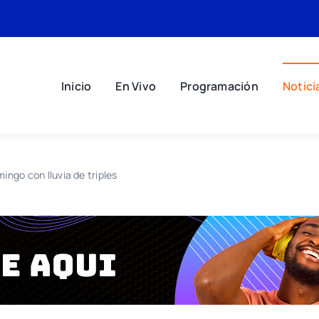
Inicio
En Vivo
Programación
Notici
ngo con lluvia de triples