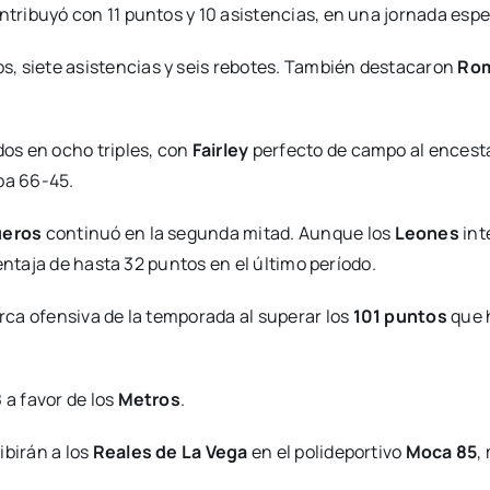
tribuyó con 11 puntos y 10 asistencias, en una jornada espe
s, siete asistencias y seis rebotes. También destacaron
Rom
os en ocho triples, con
Fairley
perfecto de campo al encesta
ba 66-45.
ueros
continuó en la segunda mitad. Aunque los
Leones
int
entaja de hasta 32 puntos en el último período.
ca ofensiva de la temporada al superar los
101 puntos
que 
8
a favor de los
Metros
.
ibirán a los
Reales de La Vega
en el polideportivo
Moca 85
,