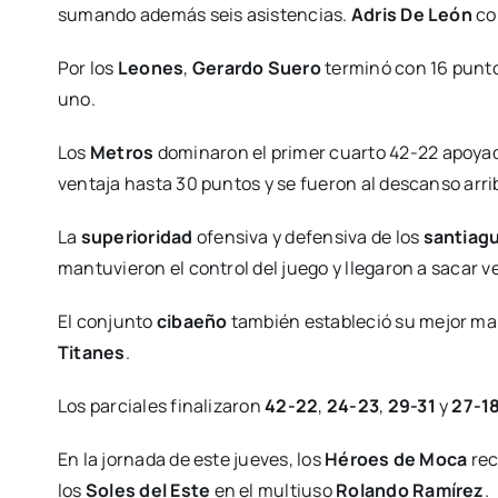
sumando además seis asistencias.
Adris De León
con
Por los
Leones
,
Gerardo Suero
terminó con 16 punto
uno.
Los
Metros
dominaron el primer cuarto 42-22 apoyad
ventaja hasta 30 puntos y se fueron al descanso arri
La
superioridad
ofensiva y defensiva de los
santiag
mantuvieron el control del juego y llegaron a sacar v
El conjunto
cibaeño
también estableció su mejor mar
Titanes
.
Los parciales finalizaron
42-22
,
24-23
,
29-31
y
27-1
En la jornada de este jueves, los
Héroes de Moca
rec
los
Soles del Este
en el multiuso
Rolando Ramírez
.