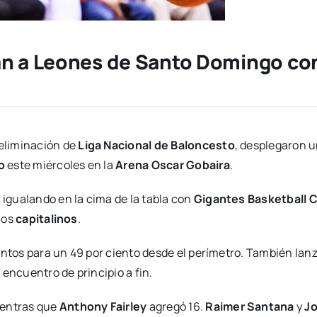
n a Leones de Santo Domingo con l
e eliminación de
Liga Nacional de Baloncesto
, desplegaron u
o
este miércoles en la
Arena Oscar Gobaira
.
 igualando en la cima de la tabla con
Gigantes Basketball 
 los
capitalinos
.
entos para un 49 por ciento desde el perímetro. También lan
encuentro de principio a fin.
mientras que
Anthony Fairley
agregó 16.
Raimer Santana
y
Jo