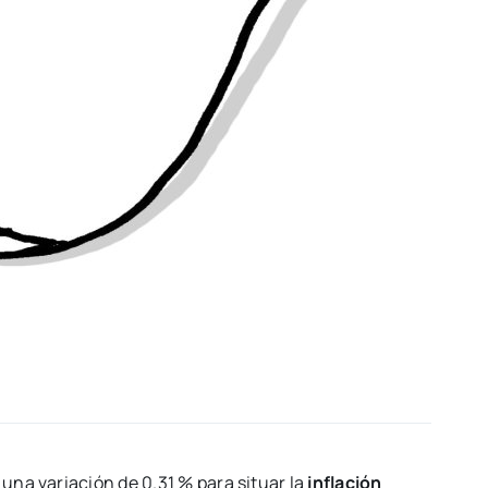
una variación de 0.31 % para situar la
inflación