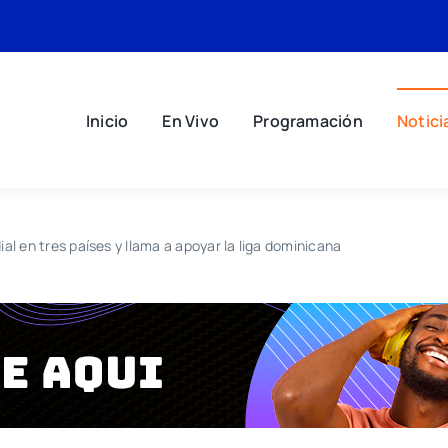
Inicio
En Vivo
Programación
Notici
l en tres países y llama a apoyar la liga dominicana