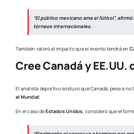
“El público mexicano ama el fútbol”, afirm
torneos internacionales.
También valoró el impacto que el evento tendrá en
Ca
Cree Canadá y EE.UU. c
El analista deportivo sostuvo que Canadá, pese a no t
al Mundial
.
En el caso de
Estados Unidos
, consideró que el torn
“Finalmente el soccer va a terminar por ace