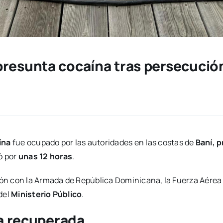
presunta cocaína tras persecució
ína
fue ocupado por las autoridades en las costas de
Baní, p
ó por
unas 12 horas
.
ión con la Armada de República Dominicana, la Fuerza Aérea
 del
Ministerio Público
.
a recuperada