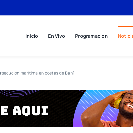
Inicio
En Vivo
Programación
Notici
rsecución marítima en costas de Baní