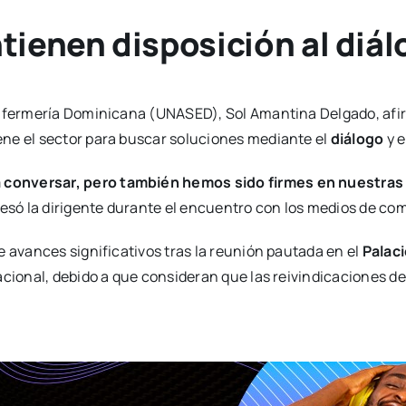
ienen disposición al diál
 Enfermería Dominicana (UNASED), Sol Amantina Delgado, afi
ne el sector para buscar soluciones mediante el
diálogo
y e
a conversar, pero también hemos sido firmes en nuestr
presó la dirigente durante el encuentro con los medios de c
e avances significativos tras la reunión pautada en el
Palac
nacional, debido a que consideran que las reivindicaciones 