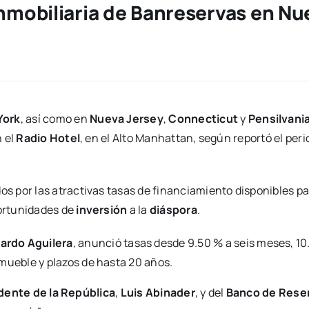
inmobiliaria de Banreservas en Nu
York
, así como en
Nueva Jersey
,
Connecticut
y
Pensilvani
n el
Radio Hotel
, en el Alto Manhattan, según reportó el pe
 por las atractivas tasas de financiamiento disponibles pa
portunidades de
inversión
a la
diáspora
.
ardo Aguilera
, anunció tasas desde 9.50 % a seis meses, 10
nmueble y plazos de hasta 20 años.
dente de la República
,
Luis Abinader
, y del
Banco de Rese