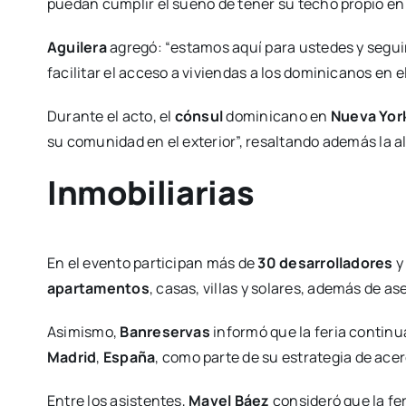
puedan cumplir el sueño de tener su techo propio en 
Aguilera
agregó: “estamos aquí para ustedes y segu
facilitar el acceso a viviendas a los dominicanos en el
Durante el acto, el
cónsul
dominicano en
Nueva Yor
su comunidad en el exterior”, resaltando además la al
Inmobiliarias
En el evento participan más de
30 desarrolladores
apartamentos
, casas, villas y solares, además de 
Asimismo,
Banreservas
informó que la feria contin
Madrid
,
España
, como parte de su estrategia de ace
Entre los asistentes,
Mavel Báez
consideró que la fe