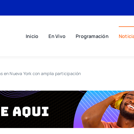
Inicio
En Vivo
Programación
Notici
as en Nueva York con amplia participación