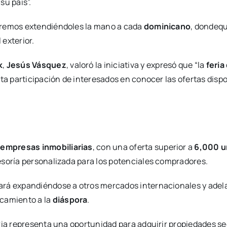
su país”.
iremos extendiéndoles la mano a cada
dominicano
, dondequ
 exterior.
k
,
Jesús Vásquez
, valoró la iniciativa y expresó que “la
feria
ta participación de interesados en conocer las ofertas dispo
y
empresas inmobiliarias
, con una oferta superior a
6,000 u
asesoría personalizada para los potenciales compradores.
uará expandiéndose a otros mercados internacionales y adel
rcamiento a la
diáspora
.
ria representa una oportunidad para adquirir propiedades se