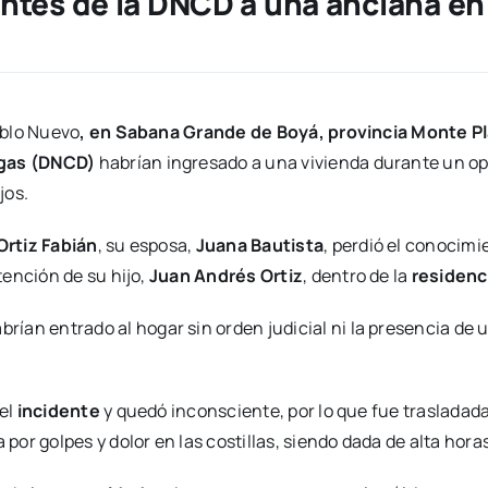
tes de la DNCD a una anciana en
eblo Nuevo
, en Sabana Grande de Boyá, provincia Monte P
ogas (DNCD)
habrían ingresado a una vivienda durante un o
jos.
Ortiz Fabián
, su esposa,
Juana Bautista
, perdió el conocimi
ención de su hijo,
Juan Andrés Ortiz
, dentro de la
residenc
brían entrado al hogar sin orden judicial ni la presencia de 
 el
incidente
y quedó inconsciente, por lo que fue trasladada 
 por golpes y dolor en las costillas, siendo dada de alta hor