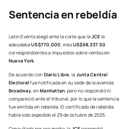
Sentencia en rebeldía
Latin Events alegó ante la corte que la
JCE
le
adeudaba
US$770,000
, más
US$68,337.50
correspondientes a impuestos sobre ventas en
Nueva York
.
De acuerdo con
Diario Libre
, la
Junta Central
Electoral
fue notificada en su sede de la avenida
Broadway
, en
Manhattan
, pero no respondió ni
compareció ante el tribunal, por lo que la sentencia
fue emitida en rebeldía. El certificado de rebeldía
había sido expedido el 29 de octubre de 2025.
Consultada por ese medio, la
JCE
respondió