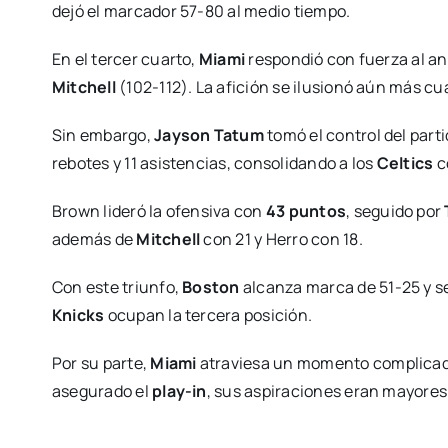
dejó el marcador 57-80 al medio tiempo.
En el tercer cuarto,
Miami
respondió con fuerza al ano
Mitchell
(102-112). La afición se ilusionó aún más c
Sin embargo,
Jayson Tatum
tomó el control del parti
rebotes y 11 asistencias, consolidando a los
Celtics
c
Brown lideró la ofensiva con
43 puntos
, seguido por
además de
Mitchell
con 21 y Herro con 18.
Con este triunfo,
Boston
alcanza marca de 51-25 y se
Knicks
ocupan la tercera posición.
Por su parte,
Miami
atraviesa un momento complicado 
asegurado el
play-in
, sus aspiraciones eran mayores