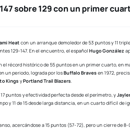
 147 sobre 129 con un primer cuar
ami Heat
con un arranque demoledor de 53 puntos y 11 tripl
antes 129-147. En el encuentro, el español
Hugo González
ap
 el récord histórico de 55 puntos en un primer cuarto, en m
n un periodo, lograda por los
Buffalo Braves
en 1972, prec
to Kings
y
Portland Trail Blazers
.
 17 puntos y efectividad perfecta desde el perímetro, y
Jayle
o y 11 de 15 desde larga distancia, en un cuarto difícil de ig
anso, acercándose a 15 puntos (57-72), pero un cierre de 8-