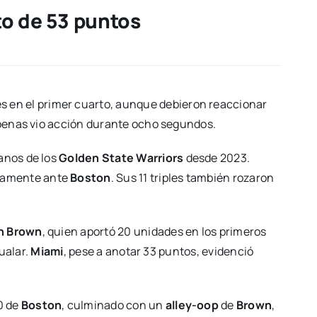
to de 53 puntos
es en el primer cuarto, aunque debieron reaccionar
enas vio acción durante ocho segundos.
anos de los
Golden State Warriors
desde 2023.
isamente ante
Boston
. Sus 11 triples también rozaron
n Brown
, quien aportó 20 unidades en los primeros
ualar.
Miami
, pese a anotar 33 puntos, evidenció
0 de
Boston
, culminado con un
alley-oop
de
Brown
,