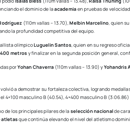
el podio
Isaías Bless
(110m vallas – 13.48),
Raisa Thuning
(10
enciando el dominio de la
academia
en pruebas de velocidad 
 Rodríguez
(110m vallas – 13.70),
Melbin Marcelino
, quien su
ndo la profundidad competitiva del equipo.
allista olímpico
Luguelin Santos
, quien en su regreso ofici
400 metros
y finalizar en la segunda posición general, con
adas por
Yohan Chaverra
(110m vallas – 13.90) y
Yohandris 
volvió a demostrar su fortaleza colectiva, logrando medalla
el 4×100 masculino B (40.54), 4×400 masculino B (3:06.86)
o de los principales pilares de la
selección nacional
de cara
e
atletas
que continúa elevando el nivel del atletismo domin