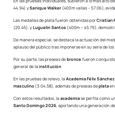
En las pruebas individuales, subieron a lo más alto d
44.94) y
Sanique Walker
(400m vallas – 57.06), evid
Las medallas de plata fueron obtenidas por
Cristian
(20.45), y
Luguelin Santos
(400m – 45.79), demostra
De manera especial, se destaca la actuación del med
aplauso del público tras imponerse en su serie de los
Por su parte, las preseas de
bronce
fueron conquist
general de la
institución
.
En las pruebas de relevo, la
Academia Félix Sánchez
masculino
(3:04.58), además de preseas de
plata
en 
Con estos resultados, la
academia
se perfila como un
Santo Domingo 2026
, aportando una generación d