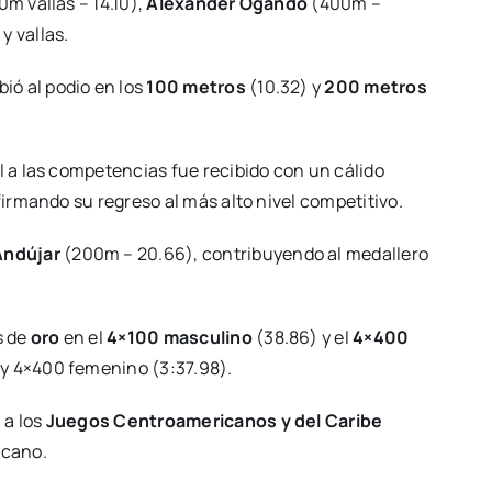
0m vallas – 14.10),
Alexander Ogando
(400m –
y vallas.
bió al podio en los
100 metros
(10.32) y
200 metros
al a las competencias fue recibido con un cálido
firmando su regreso al más alto nivel competitivo.
Andújar
(200m – 20.66), contribuyendo al medallero
s de
oro
en el
4×100 masculino
(38.86) y el
4×400
 y 4×400 femenino (3:37.98).
 a los
Juegos Centroamericanos y del Caribe
icano.