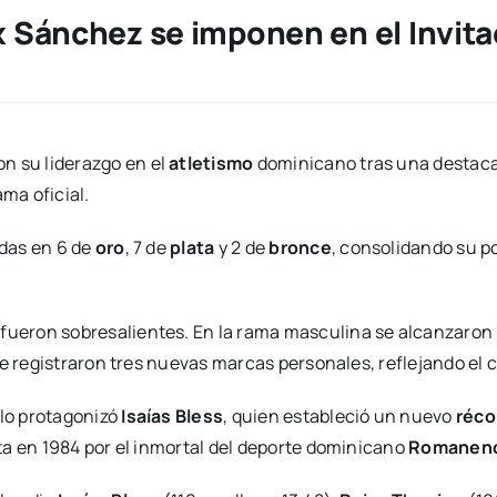
ix Sánchez se imponen en el Invit
n su liderazgo en el
atletismo
dominicano tras una destaca
ma oficial.
idas en 6 de
oro
, 7 de
plata
y 2 de
bronce
, consolidando su p
fueron sobresalientes. En la rama masculina se alcanzaron
se registraron tres nuevas marcas personales, reflejando el 
lo protagonizó
Isaías Bless
, quien estableció un nuevo
réco
ta en 1984 por el inmortal del deporte dominicano
Romanenc