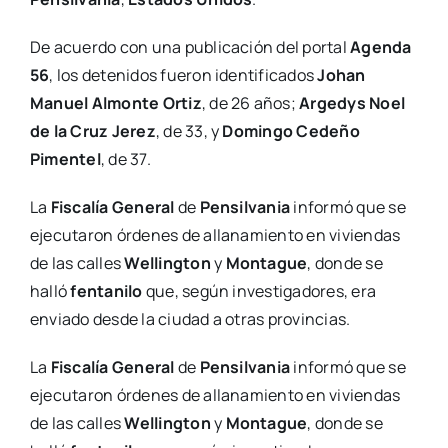
De acuerdo con una publicación del portal
Agenda
56
, los detenidos fueron identificados
Johan
Manuel Almonte Ortiz
, de 26 años;
Argedys Noel
de la Cruz Jerez
, de 33, y
Domingo Cedeño
Pimentel
, de 37.
La
Fiscalía General
de
Pensilvania
informó que se
ejecutaron órdenes de allanamiento en viviendas
de las calles
Wellington
y
Montague
, donde se
halló
fentanilo
que, según investigadores, era
enviado desde la ciudad a otras provincias.
La
Fiscalía General
de
Pensilvania
informó que se
ejecutaron órdenes de allanamiento en viviendas
de las calles
Wellington
y
Montague
, donde se